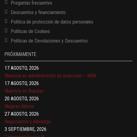
Preguntas frecuentes
Descuentos y financiamiento
Política de protección de datos personales
Políticas de Cookies
13 AGOSTO, 2026
Políticas de Devoluciones y Descuentos
Finanzas para no financieros
17 AGOSTO, 2026
PRÓXIMAMENTE
Gerencia de empresas familiares
17 AGOSTO, 2026
Maestría en administración de empresas – MBA
17 AGOSTO, 2026
Maestría en finanzas
20 AGOSTO, 2026
Mujeres líderes
27 AGOSTO, 2026
Negociación y liderazgo
3 SEPTIEMBRE, 2026
Comunicación con IA