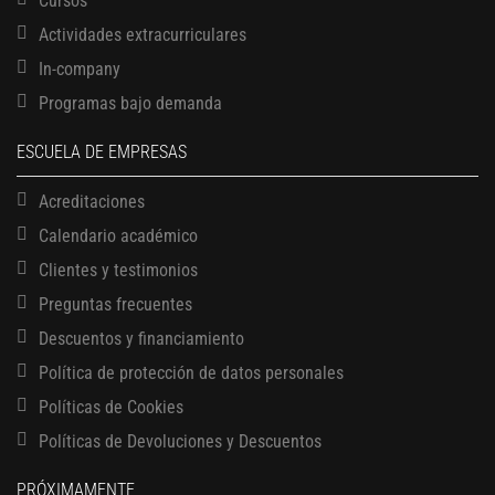
Cursos
Actividades extracurriculares
In-company
Programas bajo demanda
ESCUELA DE EMPRESAS
Acreditaciones
Calendario académico
Clientes y testimonios
Preguntas frecuentes
Descuentos y financiamiento
Política de protección de datos personales
Políticas de Cookies
13 AGOSTO, 2026
Finanzas para no financieros
Políticas de Devoluciones y Descuentos
17 AGOSTO, 2026
PRÓXIMAMENTE
Gerencia de empresas familiares