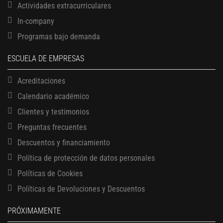
Actividades extracurriculares
In-company
Programas bajo demanda
ESCUELA DE EMPRESAS
Acreditaciones
Calendario académico
Clientes y testimonios
Preguntas frecuentes
Descuentos y financiamiento
Política de protección de datos personales
Políticas de Cookies
13 AGOSTO, 2026
Finanzas para no financieros
Políticas de Devoluciones y Descuentos
17 AGOSTO, 2026
PRÓXIMAMENTE
Gerencia de empresas familiares