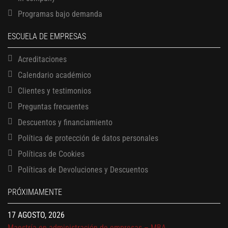
Programas bajo demanda
ESCUELA DE EMPRESAS
Acreditaciones
Calendario académico
Clientes y testimonios
Preguntas frecuentes
Descuentos y financiamiento
Política de protección de datos personales
Políticas de Cookies
13 AGOSTO, 2026
Finanzas para no financieros
Políticas de Devoluciones y Descuentos
17 AGOSTO, 2026
PRÓXIMAMENTE
Gerencia de empresas familiares
17 AGOSTO, 2026
Maestría en administración de empresas – MBA