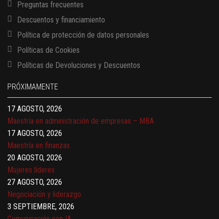
Preguntas frecuentes
Descuentos y financiamiento
Política de protección de datos personales
Políticas de Cookies
13 AGOSTO, 2026
Políticas de Devoluciones y Descuentos
Finanzas para no financieros
17 AGOSTO, 2026
PRÓXIMAMENTE
Gerencia de empresas familiares
17 AGOSTO, 2026
Maestría en administración de empresas – MBA
17 AGOSTO, 2026
Maestría en finanzas
20 AGOSTO, 2026
Mujeres líderes
27 AGOSTO, 2026
Negociación y liderazgo
3 SEPTIEMBRE, 2026
Comunicación con IA