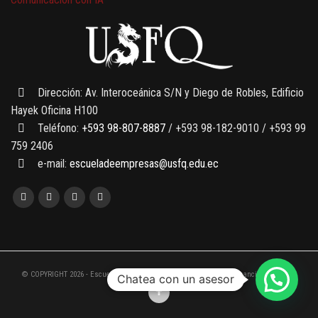
7 SEPTIEMBRE, 2026
Gobernanza de datos
13 AGOSTO, 2026
Finanzas para no financieros
Dirección: Av. Interoceánica S/N y Diego de Robles, Edificio
Hayek Oficina H100
Teléfono:
+593 98-807-8887
/ +593 98-182-9010 / +593 99
759 2406
e-mail:
escueladeempresas@usfq.edu.ec
© COPYRIGHT 2026 - Escuela de Empresas de la Universidad San Francisco de Quito
Chatea con un asesor