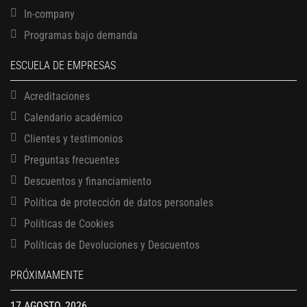
In-company
Programas bajo demanda
ESCUELA DE EMPRESAS
Acreditaciones
Calendario académico
Clientes y testimonios
Preguntas frecuentes
Descuentos y financiamiento
Política de protección de datos personales
Políticas de Cookies
13 AGOSTO, 2026
Finanzas para no financieros
Políticas de Devoluciones y Descuentos
17 AGOSTO, 2026
PRÓXIMAMENTE
Gerencia de empresas familiares
17 AGOSTO, 2026