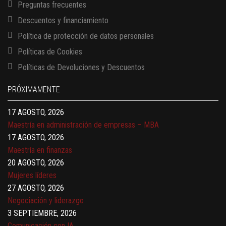
Preguntas frecuentes
Descuentos y financiamiento
Política de protección de datos personales
Políticas de Cookies
13 AGOSTO, 2026
Políticas de Devoluciones y Descuentos
Finanzas para no financieros
17 AGOSTO, 2026
PRÓXIMAMENTE
Gerencia de empresas familiares
17 AGOSTO, 2026
Maestría en administración de empresas – MBA
17 AGOSTO, 2026
Maestría en finanzas
20 AGOSTO, 2026
Mujeres líderes
27 AGOSTO, 2026
Negociación y liderazgo
3 SEPTIEMBRE, 2026
Comunicación con IA