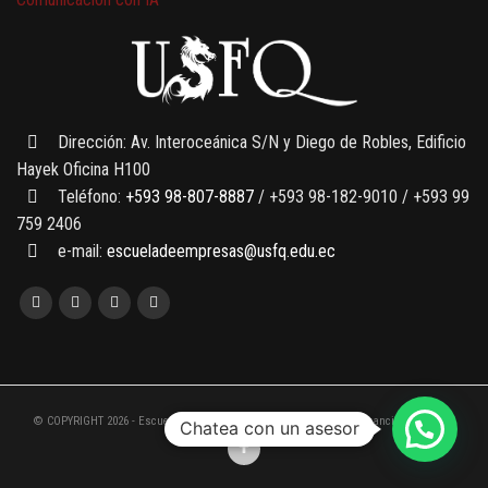
7 SEPTIEMBRE, 2026
Gobernanza de datos
13 AGOSTO, 2026
Finanzas para no financieros
Dirección: Av. Interoceánica S/N y Diego de Robles, Edificio
Hayek Oficina H100
Teléfono:
+593 98-807-8887
/ +593 98-182-9010 / +593 99
759 2406
e-mail:
escueladeempresas@usfq.edu.ec
© COPYRIGHT 2026 - Escuela de Empresas de la Universidad San Francisco de Quito
Chatea con un asesor