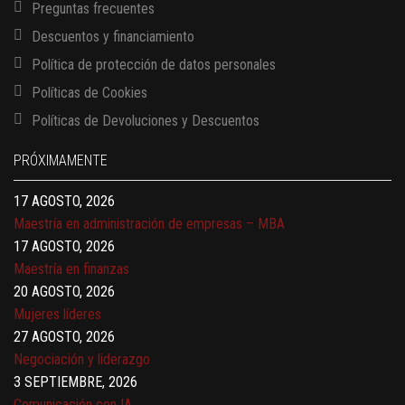
Preguntas frecuentes
Descuentos y financiamiento
Política de protección de datos personales
Políticas de Cookies
13 AGOSTO, 2026
Políticas de Devoluciones y Descuentos
Finanzas para no financieros
17 AGOSTO, 2026
PRÓXIMAMENTE
Gerencia de empresas familiares
17 AGOSTO, 2026
Maestría en administración de empresas – MBA
17 AGOSTO, 2026
Maestría en finanzas
20 AGOSTO, 2026
Mujeres líderes
27 AGOSTO, 2026
Negociación y liderazgo
3 SEPTIEMBRE, 2026
Comunicación con IA