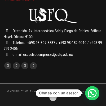
7 SEPTIEMBRE, 2026
Gobernanza de datos
13 AGOSTO, 2026
Finanzas para no financieros
Dirección: Av. Interoceánica S/N y Diego de Robles, Edificio
Hayek Oficina H100
Teléfono:
+593 98-807-8887
/ +593 98-182-9010 / +593 99
759 2406
e-mail:
escueladeempresas@usfq.edu.ec
© COPYRIGHT 2026 - Escuela de Empresas de la Universidad San Francisco de Quito
Chatea con un asesor