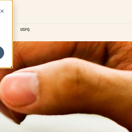
D2L
USFQ