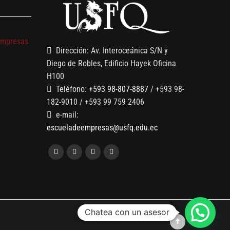
empresas
Dirección: Av. Interoceánica S/N y
Diego de Robles, Edificio Hayek Oficina
H100
Teléfono:
+593 98-807-8887
/ +593 98-
182-9010 / +593 99 759 2406
e-mail:
escueladeempresas@usfq.edu.ec
Chatea con un asesor