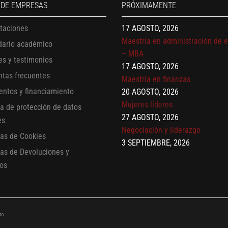
 DE EMPRESAS
PRÓXIMAMENTE
17 AGOSTO, 2026
Maestría en administración de 
itaciones
– MBA
dario académico
17 AGOSTO, 2026
Maestría en finanzas
es y testimonios
20 AGOSTO, 2026
ntas frecuentes
Mujeres líderes
entos y financiamiento
27 AGOSTO, 2026
ca de protección de datos
Negociación y liderazgo
es
3 SEPTIEMBRE, 2026
Comunicación con IA
cas de Cookies
7 SEPTIEMBRE, 2026
cas de Devoluciones y
Gobernanza de datos
os
13 AGOSTO, 2026
Finanzas para no financieros
to