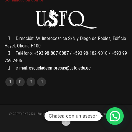
7 SEPTIEMBRE, 2026
Gobernanza de datos
13 AGOSTO, 2026
Finanzas para no financieros
Dirección: Av. Interoceánica S/N y Diego de Robles, Edificio
Hayek Oficina H100
Teléfono:
+593 98-807-8887
/ +593 98-182-9010 / +593 99
759 2406
e-mail:
escueladeempresas@usfq.edu.ec
© COPYRIGHT 2026 - Escuela de Empresas de la Universidad San Francisco de Quito
Chatea con un asesor