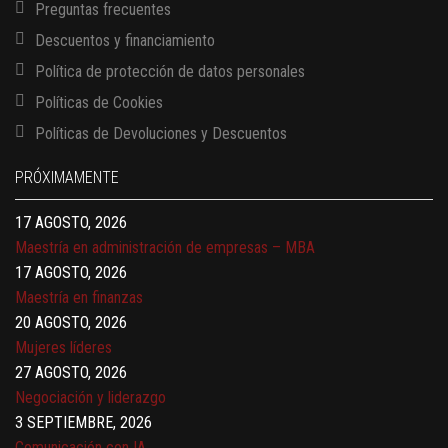
Preguntas frecuentes
Descuentos y financiamiento
Política de protección de datos personales
Políticas de Cookies
13 AGOSTO, 2026
Políticas de Devoluciones y Descuentos
Finanzas para no financieros
17 AGOSTO, 2026
PRÓXIMAMENTE
Gerencia de empresas familiares
17 AGOSTO, 2026
Maestría en administración de empresas – MBA
17 AGOSTO, 2026
Maestría en finanzas
20 AGOSTO, 2026
Mujeres líderes
27 AGOSTO, 2026
Negociación y liderazgo
3 SEPTIEMBRE, 2026
Comunicación con IA