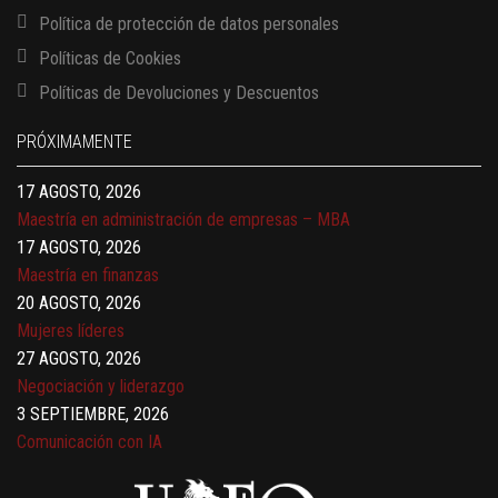
Política de protección de datos personales
Políticas de Cookies
13 AGOSTO, 2026
Políticas de Devoluciones y Descuentos
Finanzas para no financieros
17 AGOSTO, 2026
PRÓXIMAMENTE
Gerencia de empresas familiares
17 AGOSTO, 2026
Maestría en administración de empresas – MBA
17 AGOSTO, 2026
Maestría en finanzas
20 AGOSTO, 2026
Mujeres líderes
27 AGOSTO, 2026
Negociación y liderazgo
3 SEPTIEMBRE, 2026
Comunicación con IA
7 SEPTIEMBRE, 2026
Gobernanza de datos