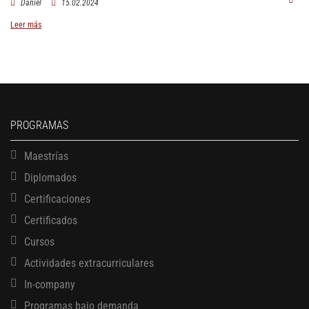
Daniel
15.02.2024
Leer más
PROGRAMAS
Maestrías
Diplomados
Certificaciones
Certificados
Cursos
Actividades extracurriculares
In-company
Programas bajo demanda