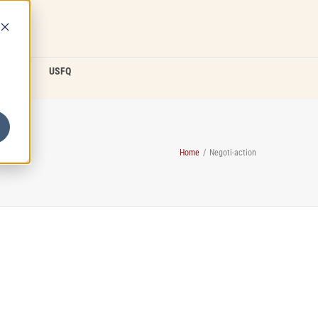
D2L
USFQ
Home
/
Negoti-action