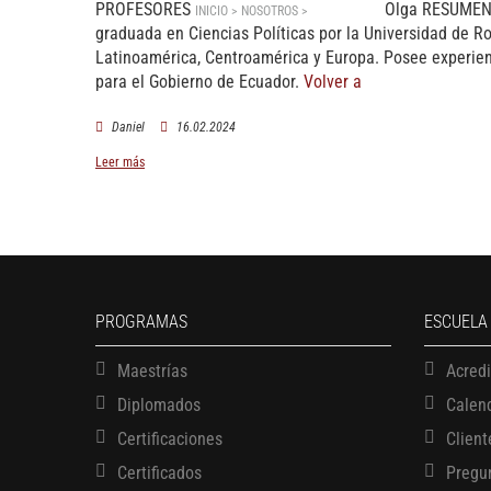
PROFESORES
Olga RESUMENMa
INICIO > NOSOTROS >
PROFESORES
graduada en Ciencias Políticas por la Universidad de R
Latinoamérica, Centroamérica y Europa. Posee experienc
para el Gobierno de Ecuador.
Volver a
Daniel
16.02.2024
Leer más
PROGRAMAS
ESCUELA
Maestrías
Acred
Diplomados
Calen
Certificaciones
Client
Certificados
Pregu