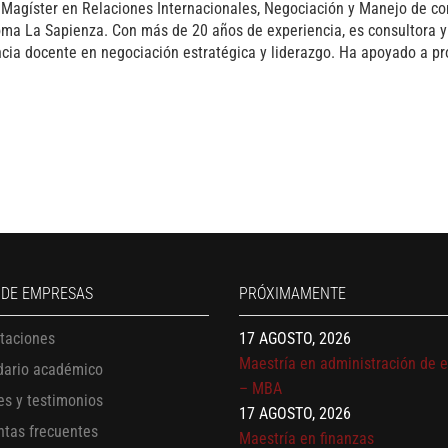
gíster en Relaciones Internacionales, Negociación y Manejo de conf
oma La Sapienza. Con más de 20 años de experiencia, es consultora y 
ia docente en negociación estratégica y liderazgo. Ha apoyado a pro
13 AGOSTO, 2026
Finanzas para no financieros
17 AGOSTO, 2026
 DE EMPRESAS
PRÓXIMAMENTE
Gerencia de empresas familiare
itaciones
17 AGOSTO, 2026
Maestría en administración de 
dario académico
– MBA
es y testimonios
17 AGOSTO, 2026
ntas frecuentes
Maestría en finanzas