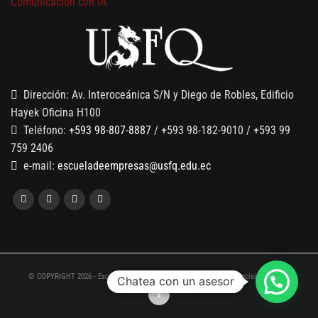
Comunicación con IA
7 SEPTIEMBRE, 2026
Gobernanza de datos
13 AGOSTO, 2026
Finanzas para no financieros
Dirección: Av. Interoceánica S/N y Diego de Robles, Edificio
Hayek Oficina H100
Teléfono:
+593 98-807-8887
/ +593 98-182-9010 / +593 99
759 2406
e-mail:
escueladeempresas@usfq.edu.ec
© COPYRIGHT 2026 - Escuela de Empresas de la Universidad San Francisco de Quito
Chatea con un asesor