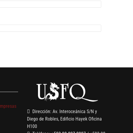
s
empresas
Dirección: Av. Interoceánica S/N y
Diego de Robles, Edificio Hayek Oficina
H100