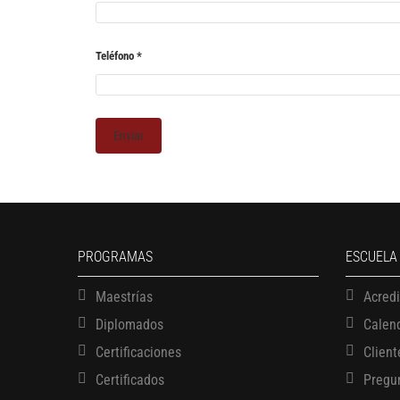
Teléfono
*
PROGRAMAS
ESCUELA
Maestrías
Acred
Diplomados
Calen
Certificaciones
Client
Certificados
Pregu