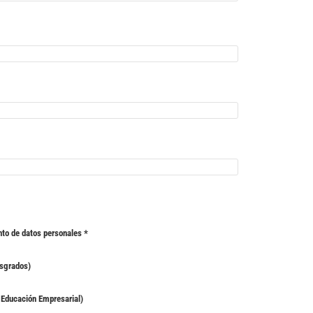
nto de datos personales
*
osgrados)
 Educación Empresarial)