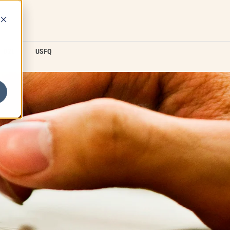
D2L
USFQ