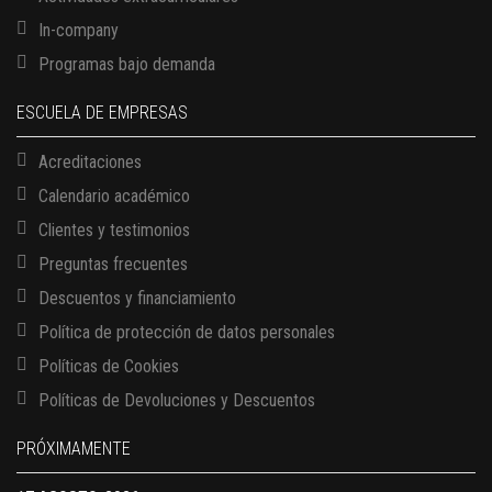
In-company
Programas bajo demanda
ESCUELA DE EMPRESAS
Acreditaciones
Calendario académico
Clientes y testimonios
Preguntas frecuentes
Descuentos y financiamiento
Política de protección de datos personales
Políticas de Cookies
13 AGOSTO, 2026
Políticas de Devoluciones y Descuentos
Finanzas para no financieros
17 AGOSTO, 2026
PRÓXIMAMENTE
Gerencia de empresas familiares