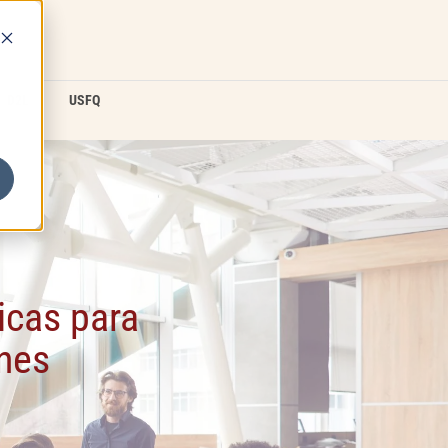
D2L
USFQ
icas para
ones