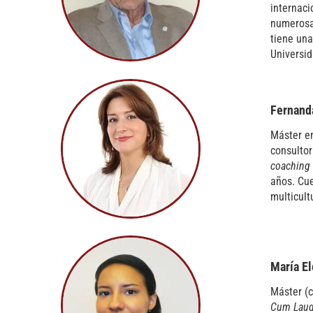
internaci
numerosas
tiene una
Universid
Fernanda
Máster en
consultor
coaching
años. Cu
multicult
María E
Máster (c
Cum Lau