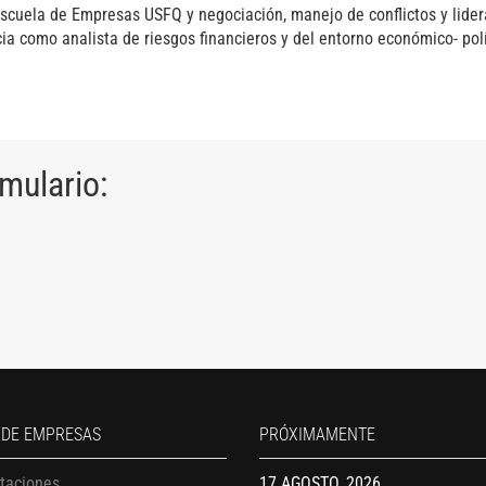
scuela de Empresas USFQ y negociación, manejo de conflictos y lider
ia como analista de riesgos financieros y del entorno económico- polí
rmulario:
13 AGOSTO, 2026
Finanzas para no financieros
17 AGOSTO, 2026
Gerencia de empresas familiare
17 AGOSTO, 2026
 DE EMPRESAS
PRÓXIMAMENTE
Maestría en administración de 
itaciones
– MBA