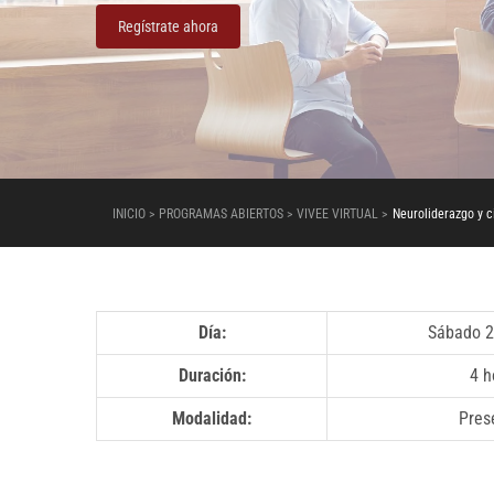
Regístrate ahora
INICIO > PROGRAMAS ABIERTOS > VIVEE VIRTUAL >
Neuroliderazgo y c
Día:
Sábado 2
Duración:
4 h
Modalidad:
Pres