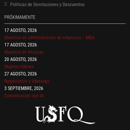
Políticas de Devoluciones y Descuentos
Finanzas para no financieros
17 AGOSTO, 2026
PRÓXIMAMENTE
Gerencia de empresas familiares
17 AGOSTO, 2026
Maestría en administración de empresas – MBA
17 AGOSTO, 2026
Maestría en finanzas
20 AGOSTO, 2026
Mujeres líderes
27 AGOSTO, 2026
Negociación y liderazgo
3 SEPTIEMBRE, 2026
Comunicación con IA
7 SEPTIEMBRE, 2026
Gobernanza de datos
13 AGOSTO, 2026
Finanzas para no financieros