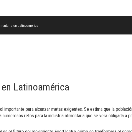
imentaria en Latinoamérica
 en Latinoamérica
n rol importante para alcanzar metas exigentes. Se estima que la poblaci
ea numerosos retos para la industria alimentaria que se verá obligada a p
ál es el futuro del movimiento FoodTech y cómo se tranformará el com