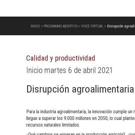
INICIO > PROGRAMAS ABIERTOS > VIVEE VIRTUAL >
Disrupción agroal
Calidad y productividad
Inicio martes 6 de abril 2021
Disrupción agroalimentaria
Para la industria agroalimentaria, la innovación cumple u
llegue a superar los 9.000 millones en 2050, lo cual plant
recursos naturales limitados.
¿Qué cambios se esperan en la producción agrícola?, ¿cu