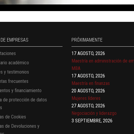
13 AGOSTO, 2026
Finanzas para no financieros
17 AGOSTO, 2026
Gerencia de empresas familiares
 DE EMPRESAS
PRÓXIMAMENTE
17 AGOSTO, 2026
Maestría en administración de e
taciones
MBA
dario académico
17 AGOSTO, 2026
es y testimonios
Maestría en finanzas
20 AGOSTO, 2026
tas frecuentes
Mujeres líderes
ntos y financiamiento
27 AGOSTO, 2026
ca de protección de datos
Negociación y liderazgo
es
3 SEPTIEMBRE, 2026
cas de Cookies
Comunicación con IA
7 SEPTIEMBRE, 2026
cas de Devoluciones y
Gobernanza de datos
os