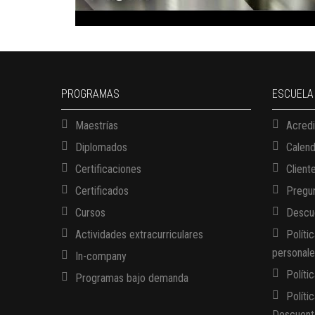
PROGRAMAS
ESCUELA
Maestrías
Acredi
Diplomados
Calen
Certificaciones
Client
Certificados
Pregun
Cursos
Descue
Actividades extracurriculares
Políti
personal
In-company
Políti
Programas bajo demanda
Políti
Descuent