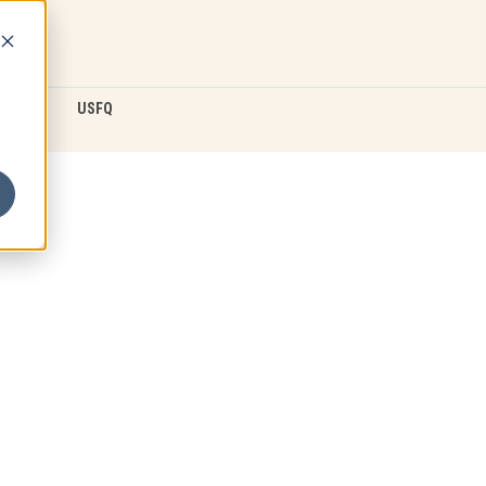
D2L
USFQ