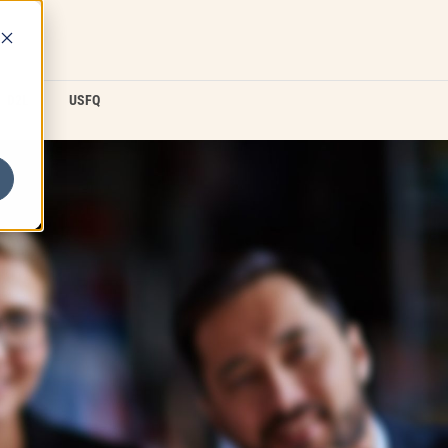
D2L
USFQ