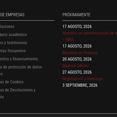
17 AGOSTO, 2026
Gerencia de empresas familiare
17 AGOSTO, 2026
 DE EMPRESAS
PRÓXIMAMENTE
Maestría en administración de 
itaciones
– MBA
17 AGOSTO, 2026
dario académico
Maestría en finanzas
es y testimonios
20 AGOSTO, 2026
ntas frecuentes
Mujeres líderes
entos y financiamiento
27 AGOSTO, 2026
Negociación y liderazgo
ca de protección de datos
3 SEPTIEMBRE, 2026
es
Comunicación con IA
cas de Cookies
7 SEPTIEMBRE, 2026
cas de Devoluciones y
Gobernanza de datos
os
13 AGOSTO, 2026
Finanzas para no financieros