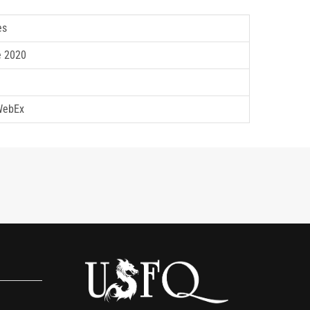
es
e 2020
 WebEx
s
empresas