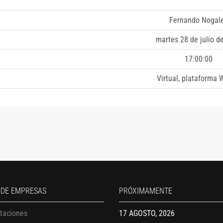
Fernando Nogal
martes 28 de julio d
17:00:00
Virtual, plataforma
13 AGOSTO, 2026
Finanzas para no financieros
17 AGOSTO, 2026
 DE EMPRESAS
PRÓXIMAMENTE
Gerencia de empresas familiare
17 AGOSTO, 2026
itaciones
Maestría en administración de 