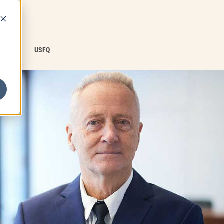
D2L
USFQ