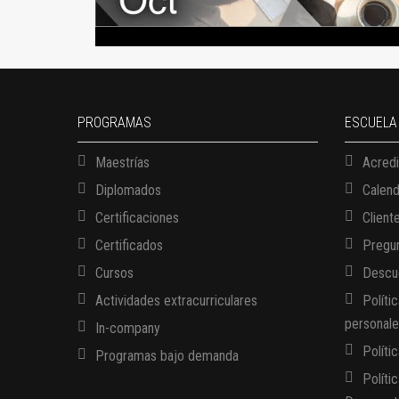
PROGRAMAS
ESCUELA
Maestrías
Acredi
Diplomados
Calen
Certificaciones
Client
Certificados
Pregun
Cursos
Descue
Actividades extracurriculares
Políti
personal
In-company
Políti
Programas bajo demanda
Políti