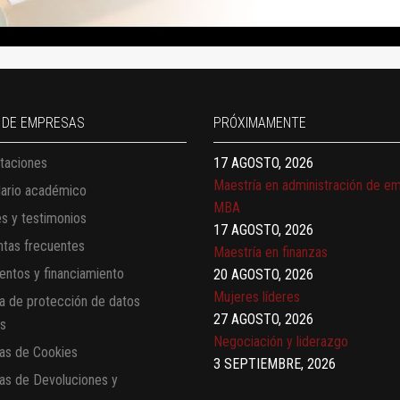
13 AGOSTO, 2026
Finanzas para no financieros
17 AGOSTO, 2026
Gerencia de empresas familiares
17 AGOSTO, 2026
 DE EMPRESAS
PRÓXIMAMENTE
Maestría en administración de e
taciones
MBA
17 AGOSTO, 2026
dario académico
Maestría en finanzas
es y testimonios
20 AGOSTO, 2026
tas frecuentes
Mujeres líderes
ntos y financiamiento
27 AGOSTO, 2026
Negociación y liderazgo
ca de protección de datos
3 SEPTIEMBRE, 2026
es
Comunicación con IA
cas de Cookies
7 SEPTIEMBRE, 2026
cas de Devoluciones y
Gobernanza de datos