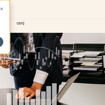
D2L
USFQ