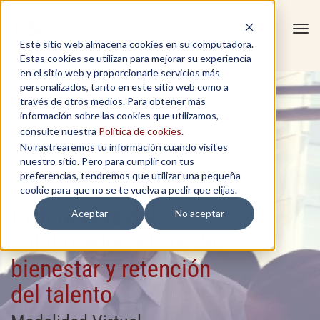
Tog
Este sitio web almacena cookies en su computadora.
navi
Estas cookies se utilizan para mejorar su experiencia
en el sitio web y proporcionarle servicios más
personalizados, tanto en este sitio web como a
través de otros medios. Para obtener más
información sobre las cookies que utilizamos,
consulte nuestra
Política de cookies
.
No rastrearemos tu información cuando visites
nuestro sitio. Pero para cumplir con tus
preferencias, tendremos que utilizar una pequeña
cookie para que no se te vuelva a pedir que elijas.
Miércoles 29 de marzo 2023
Experiencia del
Aceptar
No aceptar
colaborador: clave del
bienestar y retención
del talento