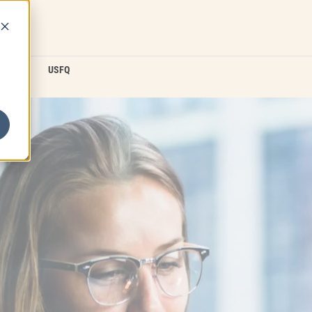
D2L
USFQ