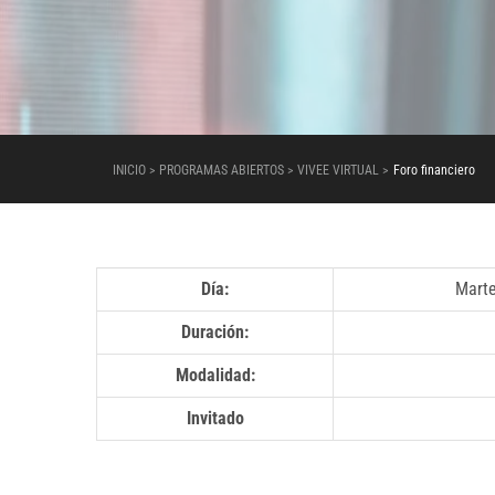
INICIO > PROGRAMAS ABIERTOS > VIVEE VIRTUAL >
Foro financiero
Día:
Mart
Duración:
Modalidad:
Invitado