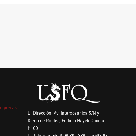
s
empresas
Dirección: Av. Interoceánica S/N y
Diego de Robles, Edificio Hayek Oficina
H100
Teléfono:
+593 98-807-8887
/ +593 98-