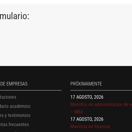
rmulario:
13 AGOSTO, 2026
Finanzas para no financieros
17 AGOSTO, 2026
Gerencia de empresas familiare
 DE EMPRESAS
PRÓXIMAMENTE
17 AGOSTO, 2026
Maestría en administración de 
itaciones
– MBA
dario académico
17 AGOSTO, 2026
es y testimonios
Maestría en finanzas
20 AGOSTO, 2026
ntas frecuentes
Mujeres líderes