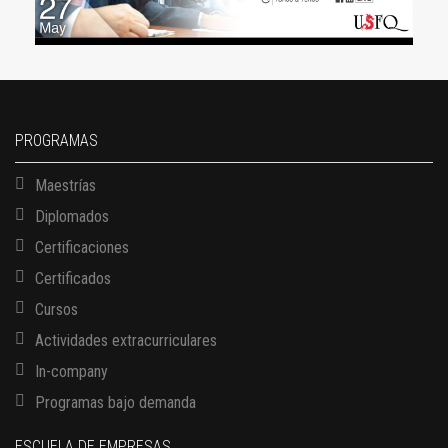
PROGRAMAS
Maestrías
Diplomados
Certificaciones
Certificados
Cursos
Actividades extracurriculares
In-company
Programas bajo demanda
ESCUELA DE EMPRESAS