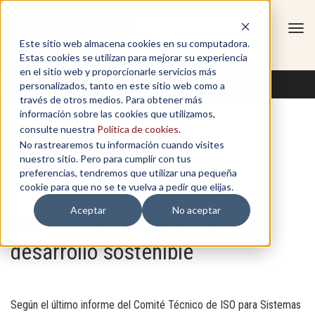
Tog
Este sitio web almacena cookies en su computadora.
navi
Estas cookies se utilizan para mejorar su experiencia
en el sitio web y proporcionarle servicios más
personalizados, tanto en este sitio web como a
través de otros medios. Para obtener más
información sobre las cookies que utilizamos,
consulte nuestra
Política de cookies
.
No rastrearemos tu información cuando visites
Calidad y productividad
nuestro sitio. Pero para cumplir con tus
preferencias, tendremos que utilizar una pequeña
Inicio miércoles 7 de abril 2021
cookie para que no se te vuelva a pedir que elijas.
Aceptar
No aceptar
Gestión de mantenimiento y
desarrollo sostenible
Según el último informe del Comité Técnico de ISO para Sistemas