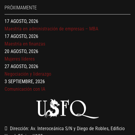
17 AGOSTO, 2026
PRÓXIMAMENTE
Gerencia de empresas familiares
17 AGOSTO, 2026
Maestría en administración de empresas – MBA
17 AGOSTO, 2026
Maestría en finanzas
20 AGOSTO, 2026
Mujeres líderes
27 AGOSTO, 2026
Negociación y liderazgo
3 SEPTIEMBRE, 2026
Comunicación con IA
7 SEPTIEMBRE, 2026
Gobernanza de datos
13 AGOSTO, 2026
Finanzas para no financieros
Dirección: Av. Interoceánica S/N y Diego de Robles, Edificio