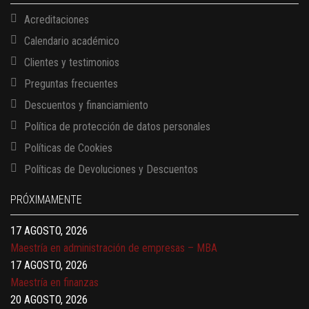
Acreditaciones
Calendario académico
Clientes y testimonios
Preguntas frecuentes
Descuentos y financiamiento
Política de protección de datos personales
Políticas de Cookies
13 AGOSTO, 2026
Políticas de Devoluciones y Descuentos
Finanzas para no financieros
17 AGOSTO, 2026
PRÓXIMAMENTE
Gerencia de empresas familiares
17 AGOSTO, 2026
Maestría en administración de empresas – MBA
17 AGOSTO, 2026
Maestría en finanzas
20 AGOSTO, 2026
Mujeres líderes