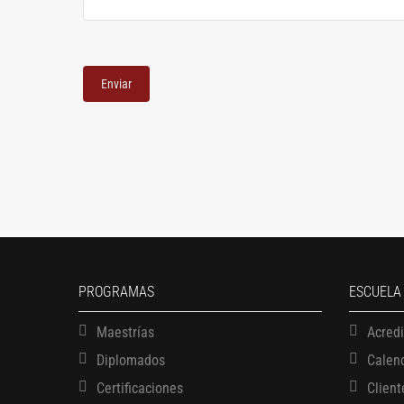
PROGRAMAS
ESCUELA
Maestrías
Acred
Diplomados
Calen
Certificaciones
Client