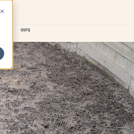
D2L
USFQ