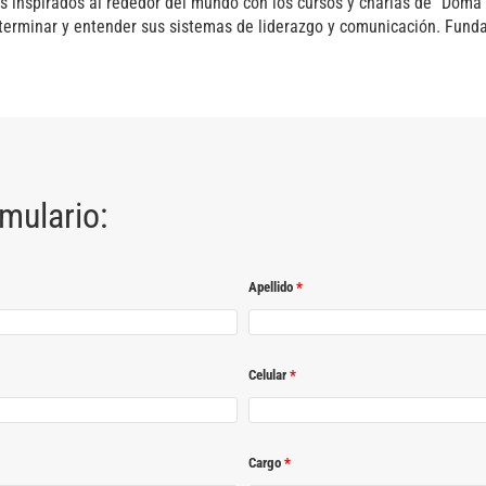
 inspirados al rededor del mundo con los cursos y charlas de "Doma p
terminar y entender sus sistemas de liderazgo y comunicación. Fund
rmulario:
Apellido
*
Celular
*
Cargo
*