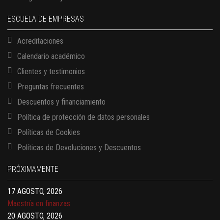
ESCUELA DE EMPRESAS
Acreditaciones
Calendario académico
Clientes y testimonios
Preguntas frecuentes
Descuentos y financiamiento
Política de protección de datos personales
13 AGOSTO, 2026
Finanzas para no financieros
Políticas de Cookies
17 AGOSTO, 2026
Políticas de Devoluciones y Descuentos
Gerencia de empresas familiares
17 AGOSTO, 2026
PRÓXIMAMENTE
Maestría en administración de empresas – MBA
17 AGOSTO, 2026
Maestría en finanzas
20 AGOSTO, 2026