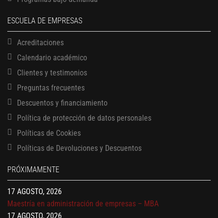
ESCUELA DE EMPRESAS
Acreditaciones
Calendario académico
Clientes y testimonios
Preguntas frecuentes
Descuentos y financiamiento
Política de protección de datos personales
Políticas de Cookies
13 AGOSTO, 2026
Políticas de Devoluciones y Descuentos
Finanzas para no financieros
17 AGOSTO, 2026
PRÓXIMAMENTE
Gerencia de empresas familiares
17 AGOSTO, 2026
Maestría en administración de empresas – MBA
17 AGOSTO, 2026