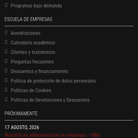
Programas bajo demanda
ESCUELA DE EMPRESAS
Acreditaciones
Calendario académico
Clientes y testimonios
Preguntas frecuentes
Descuentos y financiamiento
Política de protección de datos personales
Políticas de Cookies
13 AGOSTO, 2026
Finanzas para no financieros
Políticas de Devoluciones y Descuentos
17 AGOSTO, 2026
PRÓXIMAMENTE
Gerencia de empresas familiares
17 AGOSTO, 2026
Maestría en administración de empresas – MBA