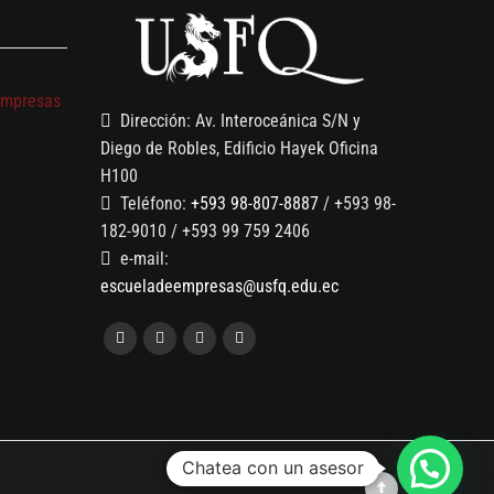
s
empresas
Dirección: Av. Interoceánica S/N y
Diego de Robles, Edificio Hayek Oficina
H100
Teléfono:
+593 98-807-8887
/ +593 98-
182-9010 / +593 99 759 2406
e-mail:
escueladeempresas@usfq.edu.ec
Chatea con un asesor