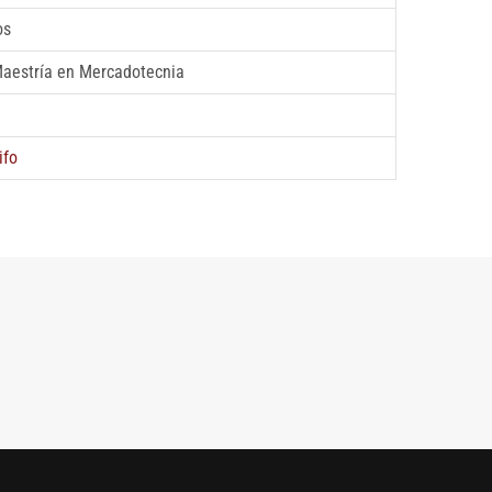
os
Maestría en Mercadotecnia
ifo