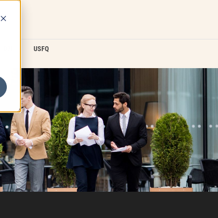
D2L
USFQ