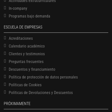
Actividades extracurriculares
In-company
Programas bajo demanda
ESCUELA DE EMPRESAS
Acreditaciones
Calendario académico
Clientes y testimonios
Preguntas frecuentes
Descuentos y financiamiento
Política de protección de datos personales
Políticas de Cookies
13 AGOSTO, 2026
Políticas de Devoluciones y Descuentos
Finanzas para no financieros
17 AGOSTO, 2026
PRÓXIMAMENTE
Gerencia de empresas familiares