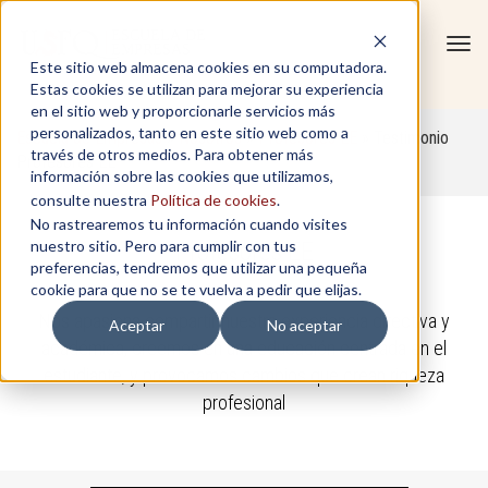
Tog
Este sitio web almacena cookies en su computadora.
navi
Estas cookies se utilizan para mejorar su experiencia
en el sitio web y proporcionarle servicios más
personalizados, tanto en este sitio web como a
Escuela de Empresas
»
Nosotros
»
Profesores EE
»
Testimonio
través de otros medios. Para obtener más
Profesores EE
información sobre las cookies que utilizamos,
consulte nuestra
Política de cookies
.
No rastrearemos tu información cuando visites
Profesores EE
nuestro sitio. Pero para cumplir con tus
preferencias, tendremos que utilizar una pequeña
cookie para que no se te vuelva a pedir que elijas.
Nos apasiona compartir nuestra experiencia directiva y
Aceptar
No aceptar
académica, creemos en una educación centrada en el
estudiante, y provocamos cambios que crean riqueza
profesional