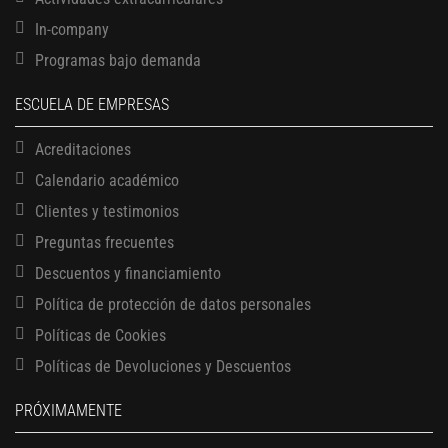
In-company
Programas bajo demanda
ESCUELA DE EMPRESAS
Acreditaciones
Calendario académico
Clientes y testimonios
Preguntas frecuentes
Descuentos y financiamiento
Política de protección de datos personales
Políticas de Cookies
13 AGOSTO, 2026
Políticas de Devoluciones y Descuentos
Finanzas para no financieros
17 AGOSTO, 2026
PRÓXIMAMENTE
Gerencia de empresas familiares