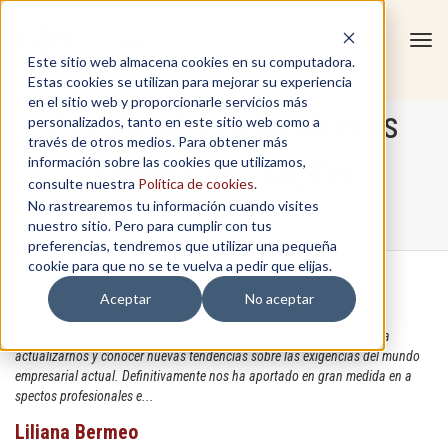
Tog
Este sitio web almacena cookies en su computadora.
navi
Estas cookies se utilizan para mejorar su experiencia
en el sitio web y proporcionarle servicios más
Certificado en Destrezas
personalizados, tanto en este sitio web como a
través de otros medios. Para obtener más
información sobre las cookies que utilizamos,
Directivas - MCCH
consulte nuestra
Política de cookies
.
No rastrearemos tu información cuando visites
nuestro sitio. Pero para cumplir con tus
Home
/
In-Company
/
Certificado en Destrezas Directivas - MCCH
preferencias, tendremos que utilizar una pequeña
cookie para que no se te vuelva a pedir que elijas.
Aceptar
No aceptar
El Certificado en Destrezas Directivas nos ha ser vido muchísimo para
actualizarnos y conocer nuevas tendencias sobre las exigencias del mundo
empresarial actual. Definitivamente nos ha aportado en gran medida en a
spectos profesionales e...
Liliana Bermeo