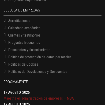
ESCUELA DE EMPRESAS
Acreditaciones
Calendario académico
Clientes y testimonios
Preguntas frecuentes
Descuentos y financiamiento
Política de protección de datos personales
Políticas de Cookies
13 AGOSTO, 2026
Políticas de Devoluciones y Descuentos
Finanzas para no financieros
17 AGOSTO, 2026
PRÓXIMAMENTE
Gerencia de empresas familiares
17 AGOSTO, 2026
Maestría en administración de empresas – MBA
17 AGOSTO, 2026