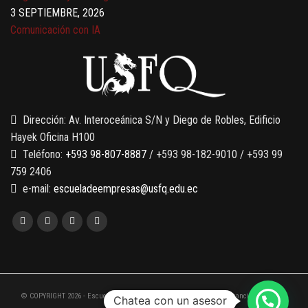
3 SEPTIEMBRE, 2026
Comunicación con IA
7 SEPTIEMBRE, 2026
Gobernanza de datos
13 AGOSTO, 2026
Finanzas para no financieros
Dirección: Av. Interoceánica S/N y Diego de Robles, Edificio
Hayek Oficina H100
Teléfono:
+593 98-807-8887
/ +593 98-182-9010 / +593 99
759 2406
e-mail:
escueladeempresas@usfq.edu.ec
© COPYRIGHT 2026 - Escuela de Empresas de la Universidad San Francisco de Quito
Chatea con un asesor