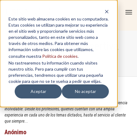
Tog
Este sitio web almacena cookies en su computadora.
navi
Estas cookies se utilizan para mejorar su experiencia
en el sitio web y proporcionarle servicios más
personalizados, tanto en este sitio web como a
Comunicación Asertiva
través de otros medios. Para obtener más
información sobre las cookies que utilizamos,
consulte nuestra
Política de cookies
.
No rastrearemos tu información cuando visites
Home
/
Comunicación Asertiva
nuestro sitio. Pero para cumplir con tus
preferencias, tendremos que utilizar una pequeña
cookie para que no se te vuelva a pedir que elijas.
Aceptar
No aceptar
Mi participación en el Curso de Comunicación Asertiva fue una experiencia
inolvidable. Desde los profesores, quienes cuentan con una amplia
experiencia en cada uno de los temas dictados, hasta el servicio al cliente
que siempre...
Anónimo