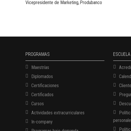
Vicepresidente de Marketing
Produbanco
PROGRAMAS
ESCUELA
Maestrías
Acredi
Diplomados
Calen
Certificaciones
Client
Certificados
Pregun
Cursos
Descue
Actividades extracurriculares
Políti
personal
In-company
Políti
Programas bajo demanda