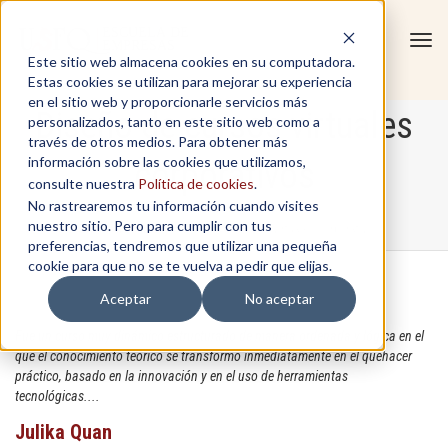
Tog
Este sitio web almacena cookies en su computadora.
navi
Estas cookies se utilizan para mejorar su experiencia
en el sitio web y proporcionarle servicios más
Diseño de cursos virtuales
personalizados, tanto en este sitio web como a
través de otros medios. Para obtener más
información sobre las cookies que utilizamos,
corporativos
consulte nuestra
Política de cookies
.
No rastrearemos tu información cuando visites
nuestro sitio. Pero para cumplir con tus
Home
/
In-Company
/
Diseño de cursos virtuales corporativos
preferencias, tendremos que utilizar una pequeña
cookie para que no se te vuelva a pedir que elijas.
Aceptar
No aceptar
Fue un curso muy dinámico estructurado de manera ordenada y lógica en el
que el conocimiento teórico se transformó inmediatamente en el quehacer
práctico, basado en la innovación y en el uso de herramientas
tecnológicas....
Julika Quan