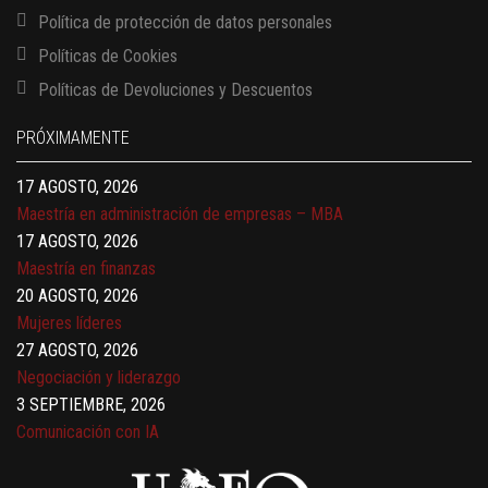
Política de protección de datos personales
Políticas de Cookies
13 AGOSTO, 2026
Políticas de Devoluciones y Descuentos
Finanzas para no financieros
17 AGOSTO, 2026
PRÓXIMAMENTE
Gerencia de empresas familiares
17 AGOSTO, 2026
Maestría en administración de empresas – MBA
17 AGOSTO, 2026
Maestría en finanzas
20 AGOSTO, 2026
Mujeres líderes
27 AGOSTO, 2026
Negociación y liderazgo
3 SEPTIEMBRE, 2026
Comunicación con IA
7 SEPTIEMBRE, 2026
Gobernanza de datos