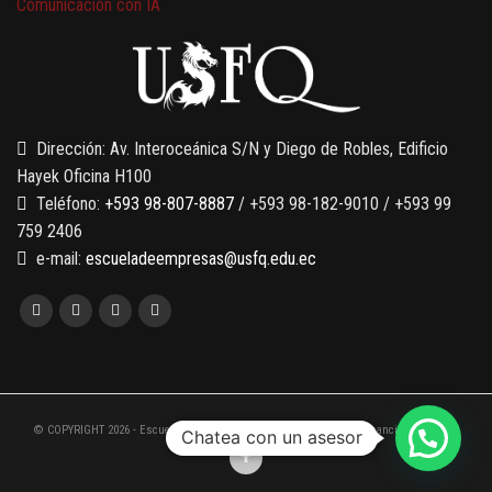
Comunicación con IA
7 SEPTIEMBRE, 2026
Gobernanza de datos
13 AGOSTO, 2026
Finanzas para no financieros
Dirección: Av. Interoceánica S/N y Diego de Robles, Edificio
Hayek Oficina H100
Teléfono:
+593 98-807-8887
/ +593 98-182-9010 / +593 99
759 2406
e-mail:
escueladeempresas@usfq.edu.ec
© COPYRIGHT 2026 - Escuela de Empresas de la Universidad San Francisco de Quito
Chatea con un asesor