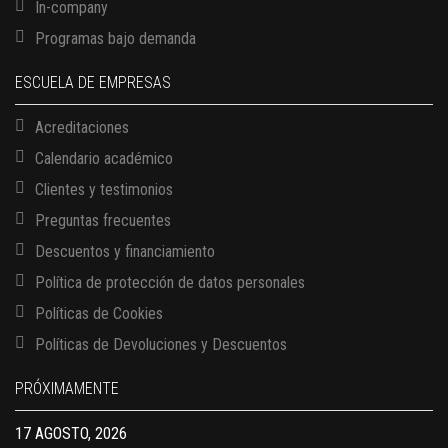
In-company
Programas bajo demanda
ESCUELA DE EMPRESAS
Acreditaciones
Calendario académico
Clientes y testimonios
Preguntas frecuentes
Descuentos y financiamiento
Política de protección de datos personales
Políticas de Cookies
13 AGOSTO, 2026
Políticas de Devoluciones y Descuentos
Finanzas para no financieros
17 AGOSTO, 2026
PRÓXIMAMENTE
Gerencia de empresas familiares
17 AGOSTO, 2026