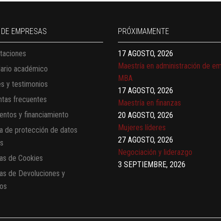
13 AGOSTO, 2026
Finanzas para no financieros
17 AGOSTO, 2026
 DE EMPRESAS
PRÓXIMAMENTE
Gerencia de empresas familiares
taciones
17 AGOSTO, 2026
Maestría en administración de e
dario académico
MBA
es y testimonios
17 AGOSTO, 2026
tas frecuentes
Maestría en finanzas
ntos y financiamiento
20 AGOSTO, 2026
Mujeres líderes
ca de protección de datos
27 AGOSTO, 2026
es
Negociación y liderazgo
cas de Cookies
3 SEPTIEMBRE, 2026
cas de Devoluciones y
Comunicación con IA
os
7 SEPTIEMBRE, 2026
Gobernanza de datos
13 AGOSTO, 2026