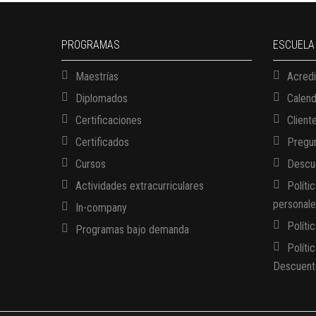
PROGRAMAS
ESCUELA
Maestrías
Acredi
Diplomados
Calen
Certificaciones
Client
Certificados
Pregun
Cursos
Descue
Actividades extracurriculares
Políti
personal
In-company
Políti
Programas bajo demanda
Políti
Descuent