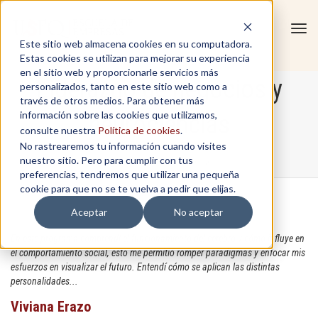
Tog
Este sitio web almacena cookies en su computadora.
navi
Estas cookies se utilizan para mejorar su experiencia
en el sitio web y proporcionarle servicios más
Liderazgo de negocios y
personalizados, tanto en este sitio web como a
través de otros medios. Para obtener más
información sobre las cookies que utilizamos,
neurociencias
consulte nuestra
Política de cookies
.
No rastrearemos tu información cuando visites
nuestro sitio. Pero para cumplir con tus
Home
/
Liderazgo de negocios y neurociencias
preferencias, tendremos que utilizar una pequeña
cookie para que no se te vuelva a pedir que elijas.
Aceptar
No aceptar
En este programa comprendí el funcionamiento del cerebro y cómo influye en
el comportamiento social, esto me permitió romper paradigmas y enfocar mis
esfuerzos en visualizar el futuro. Entendí cómo se aplican las distintas
personalidades...
Viviana Erazo