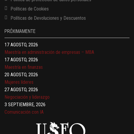
Políticas de Cookies
13 AGOSTO, 2026
Políticas de Devoluciones y Descuentos
Finanzas para no financieros
17 AGOSTO, 2026
PRÓXIMAMENTE
Gerencia de empresas familiares
17 AGOSTO, 2026
Maestría en administración de empresas – MBA
17 AGOSTO, 2026
Maestría en finanzas
20 AGOSTO, 2026
Mujeres líderes
27 AGOSTO, 2026
Negociación y liderazgo
3 SEPTIEMBRE, 2026
Comunicación con IA
7 SEPTIEMBRE, 2026
Gobernanza de datos