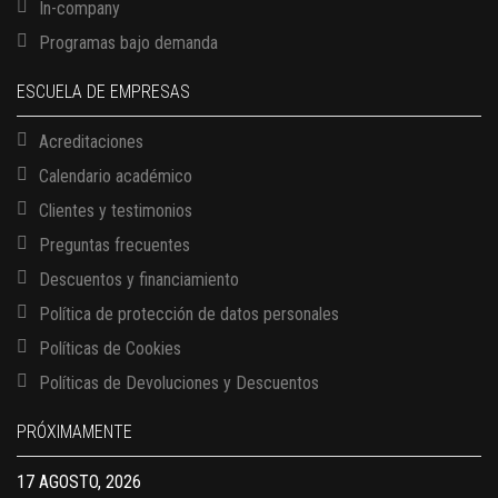
In-company
Programas bajo demanda
ESCUELA DE EMPRESAS
Acreditaciones
Calendario académico
Clientes y testimonios
Preguntas frecuentes
Descuentos y financiamiento
Política de protección de datos personales
Políticas de Cookies
13 AGOSTO, 2026
Políticas de Devoluciones y Descuentos
Finanzas para no financieros
17 AGOSTO, 2026
PRÓXIMAMENTE
Gerencia de empresas familiares
17 AGOSTO, 2026