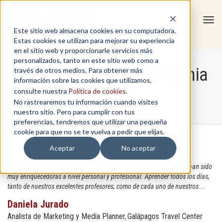
Tog
Este sitio web almacena cookies en su computadora.
navi
Estas cookies se utilizan para mejorar su experiencia
en el sitio web y proporcionarle servicios más
personalizados, tanto en este sitio web como a
Maestria en Mercadotecnia
través de otros medios. Para obtener más
información sobre las cookies que utilizamos,
consulte nuestra
Política de cookies
.
No rastrearemos tu información cuando visites
Home
/
Maestria en Mercadotecnia
nuestro sitio. Pero para cumplir con tus
preferencias, tendremos que utilizar una pequeña
cookie para que no se te vuelva a pedir que elijas.
Aceptar
No aceptar
Cada una de las experiencias que hemos vivido durante la maestría han sido
muy enriquecedoras a nivel personal y profesional. Aprender todos los días,
tanto de nuestros excelentes profesores, como de cada uno de nuestros...
Daniela Jurado
Analista de Marketing y Media Planner
Galápagos Travel Center