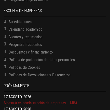
ESCUELA DE EMPRESAS
Acreditaciones
Calendario académico
Clientes y testimonios
Preguntas frecuentes
Descuentos y financiamiento
Política de protección de datos personales
Políticas de Cookies
13 AGOSTO, 2026
Políticas de Devoluciones y Descuentos
Finanzas para no financieros
17 AGOSTO, 2026
PRÓXIMAMENTE
Gerencia de empresas familiares
17 AGOSTO, 2026
Maestría en administración de empresas – MBA
17 AGOSTO, 2026