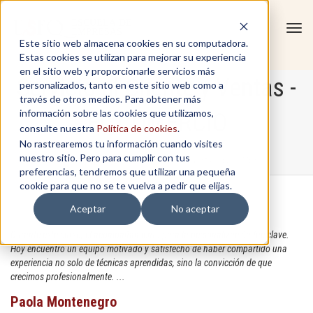
Tog
Este sitio web almacena cookies en su computadora.
navi
Estas cookies se utilizan para mejorar su experiencia
en el sitio web y proporcionarle servicios más
Servicio al Cliente y Ventas -
personalizados, tanto en este sitio web como a
través de otros medios. Para obtener más
información sobre las cookies que utilizamos,
EL COMERCIO
consulte nuestra
Política de cookies
.
No rastrearemos tu información cuando visites
nuestro sitio. Pero para cumplir con tus
Home
/
In-Company
/
Servicio al Cliente y Ventas - EL COMERCIO
preferencias, tendremos que utilizar una pequeña
cookie para que no se te vuelva a pedir que elijas.
Aceptar
No aceptar
Durante este curso, el acompañamiento para la personalización fue clave.
Hoy encuentro un equipo motivado y satisfecho de haber compartido una
experiencia no solo de técnicas aprendidas, sino la convicción de que
crecimos profesionalmente. ...
Paola Montenegro