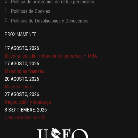
Política de protección de datos personales
Políticas de Cookies
13 AGOSTO, 2026
Políticas de Devoluciones y Descuentos
Finanzas para no financieros
17 AGOSTO, 2026
PRÓXIMAMENTE
Gerencia de empresas familiares
17 AGOSTO, 2026
Maestría en administración de empresas – MBA
17 AGOSTO, 2026
Maestría en finanzas
20 AGOSTO, 2026
Mujeres líderes
27 AGOSTO, 2026
Negociación y liderazgo
3 SEPTIEMBRE, 2026
Comunicación con IA
7 SEPTIEMBRE, 2026
Gobernanza de datos