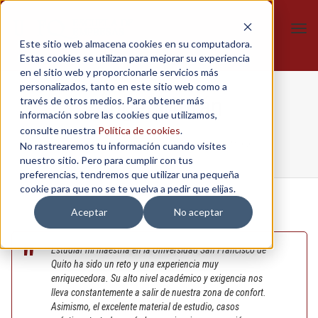
Tog
Este sitio web almacena cookies en su computadora.
navi
Estas cookies se utilizan para mejorar su experiencia
en el sitio web y proporcionarle servicios más
personalizados, tanto en este sitio web como a
Ángel Morán
través de otros medios. Para obtener más
información sobre las cookies que utilizamos,
consulte nuestra
Política de cookies
.
No rastrearemos tu información cuando visites
Home
/
Maestría en banca y finanzas
/
Ángel Morán
nuestro sitio. Pero para cumplir con tus
preferencias, tendremos que utilizar una pequeña
cookie para que no se te vuelva a pedir que elijas.
Aceptar
No aceptar
Estudiar mi maestría en la Universidad San Francisco de
Quito ha sido un reto y una experiencia muy
enriquecedora. Su alto nivel académico y exigencia nos
lleva constantemente a salir de nuestra zona de confort.
Asimismo, el excelente material de estudio, casos