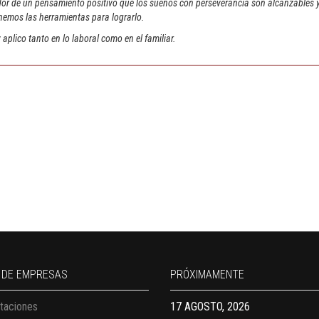
ador de un pensamiento positivo que los sueños con perseverancia son alcanzables 
nemos las herramientas para lograrlo.
aplico tanto en lo laboral como en el familiar.
13 AGOSTO, 2026
Finanzas para no financieros
17 AGOSTO, 2026
 DE EMPRESAS
PRÓXIMAMENTE
Gerencia de empresas familiares
taciones
17 AGOSTO, 2026