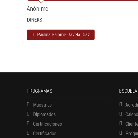
Anónimo
DINERS
Paulina Salome Gavela Diaz
PROGRAMAS
ESCUELA
Maestrías
Acredi
Diplomados
Calen
Certificaciones
Client
Certificados
Pregun